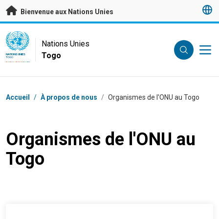
Passer au contenu principal
Bienvenue aux Nations Unies
UN Logo
Nations Unies
Togo
NATIONS UNIES
TOGO
Fil d'Ariane
Accueil
/
À propos de nous
/
Organismes de l'ONU au Togo
Organismes de l'ONU au
Togo