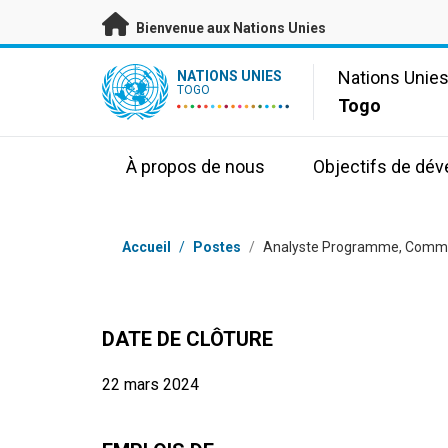
Passer au contenu principal
Bienvenue aux Nations Unies
UN Logo
Nations Unie
NATIONS UNIES
TOGO
Togo
À propos de nous
Objectifs de dé
Fil d'Ariane
Accueil
/
Postes
/
Analyste Programme, Commu
DATE DE CLÔTURE
22 mars 2024