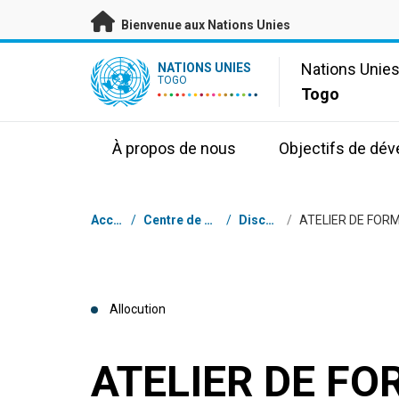
Passer au contenu principal
Bienvenue aux Nations Unies
UN Logo
Nations Unie
NATIONS UNIES
TOGO
Togo
À propos de nous
Objectifs de dé
Fil d'Ariane
Accueil
/
Centre de presse
/
Discours
/
Allocution
ATELIER DE FO