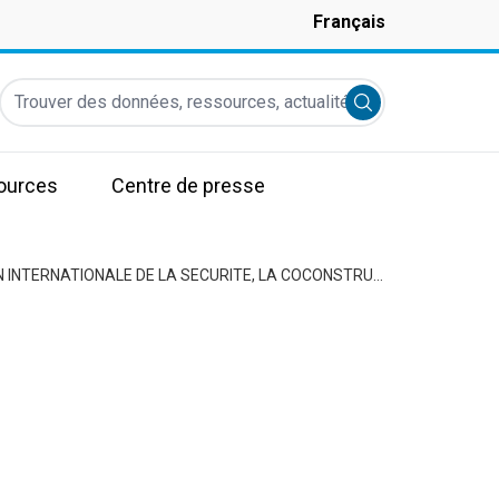
Français
Trouver des données, ressources, actualités et autres informati
Submit search
ources
Centre de presse
ATELIER DE FORMATION DES FORCES DE DEFENSE ET DE SECURITE SUR LA PROTECTION INTERNATIONALE DE LA SECURITE, LA COCONSTRUCTION DE LA SECURITE ET LA COHESION SOCIALE