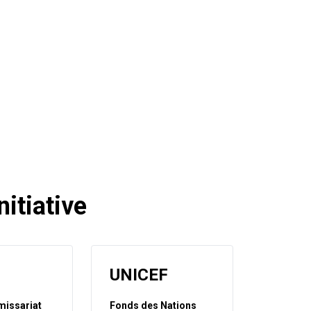
itiative
UNICEF
issariat
Fonds des Nations