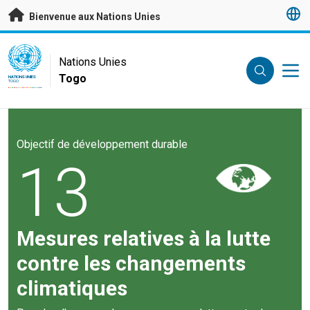
Passer au contenu principal
Bienvenue aux Nations Unies
UN Logo
Nations Unies
Togo
NATIONS UNIES
TOGO
Objectif de développement durable
13
Mesures relatives à la lutte
contre les changements
climatiques