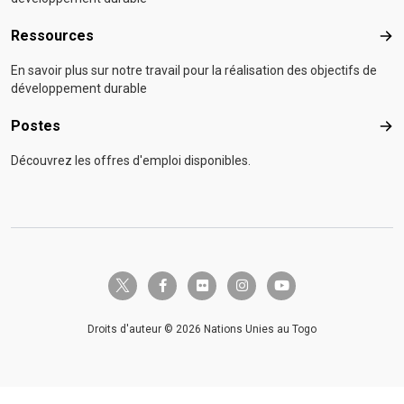
Ressources
Res
En savoir plus sur notre travail pour la réalisation des objectifs de
développement durable
Postes
Pos
Découvrez les offres d'emploi disponibles.
twitter-x
facebook-f
flickr
instagram
youtube
Droits d'auteur © 2026 Nations Unies au Togo