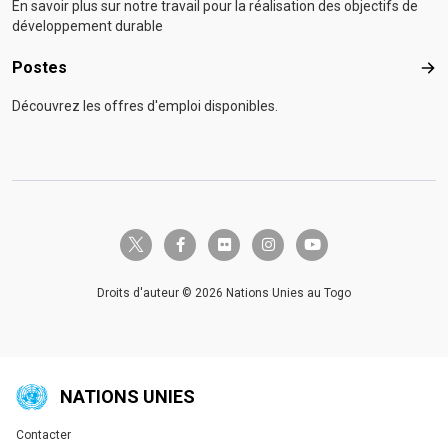
En savoir plus sur notre travail pour la réalisation des objectifs de
développement durable
Postes
Pos
Découvrez les offres d'emploi disponibles.
twitter-x
facebook-f
flickr
instagram
youtube
Droits d'auteur © 2026 Nations Unies au Togo
NATIONS UNIES
Contacter
Global U.N. menu